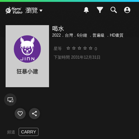
Hami Video
瀏覽
喝水
2022．台灣．6分鐘 ．
普遍級
．HD畫質
0
星等
下架時間 2031年12月31日
CARRY
頻道