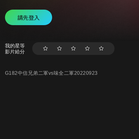
請先登入
我的星等
影片給分
G182中信兄弟二軍vs味全二軍20220923