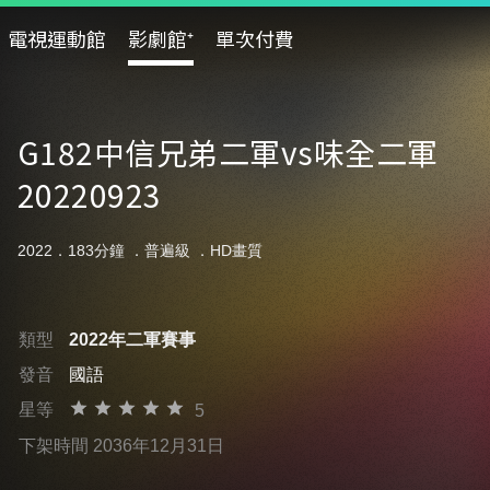
電視運動館
影劇館⁺
單次付費
G182中信兄弟二軍vs味全二軍
20220923
2022．183分鐘 ．
普遍級
．HD畫質
類型
2022年二軍賽事
發音
國語
星等
5
下架時間 2036年12月31日