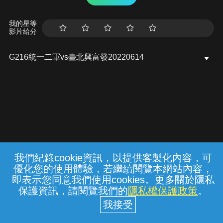
我的星等
影片給分
G216統一二軍vs臺北興富發20220614
我們紀錄cookie資訊，以提供客製化內容，可
{{notifyMsg}}
優化您的使用體驗，若繼續閱覽本網站內容，
常見問題
線上客服
服務條款
隱私權保護
即表示您同意我們使用cookies。更多關於隱私
保護資訊，請閱覽我們的
隱私權保護政策
。
中華電信股份有限公司個人家庭分公司
(統一編號：96979949) © 2026