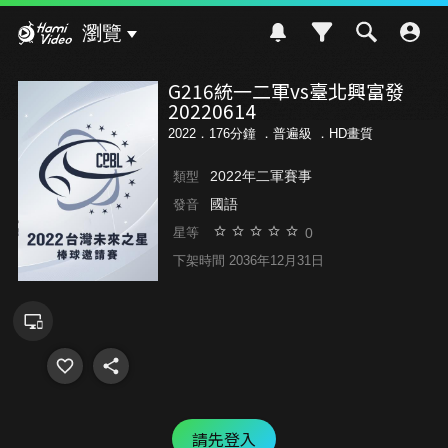
Hami Video
瀏覽
G216統一二軍vs臺北興富發
20220614
2022．176分鐘 ．
普遍級
．HD畫質
2022年二軍賽事
類型
國語
發音
0
星等
下架時間 2036年12月31日
請先登入