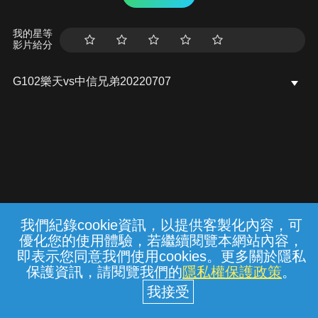
我的星等
影片給分
G102樂天vs中信兄弟20220707
我們紀錄cookie資訊，以提供客製化內容，可
{{notifyMsg}}
優化您的使用體驗，若繼續閱覽本網站內容，
常見問題
線上客服
服務條款
隱私權保護
即表示您同意我們使用cookies。更多關於隱私
保護資訊，請閱覽我們的
隱私權保護政策
。
中華電信股份有限公司個人家庭分公司
(統一編號：96979949) © 2026