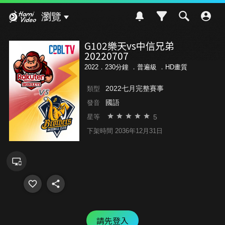
Hami Video
瀏覽
G102樂天vs中信兄弟
20220707
2022．230分鐘 ．
普遍級
．HD畫質
2022七月完整賽事
類型
國語
發音
5
星等
下架時間 2036年12月31日
請先登入