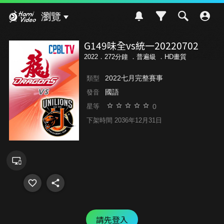
Hami Video
瀏覽
G149味全vs統一20220702
2022．272分鐘 ．
普遍級
．HD畫質
2022七月完整賽事
類型
國語
發音
0
星等
下架時間 2036年12月31日
請先登入