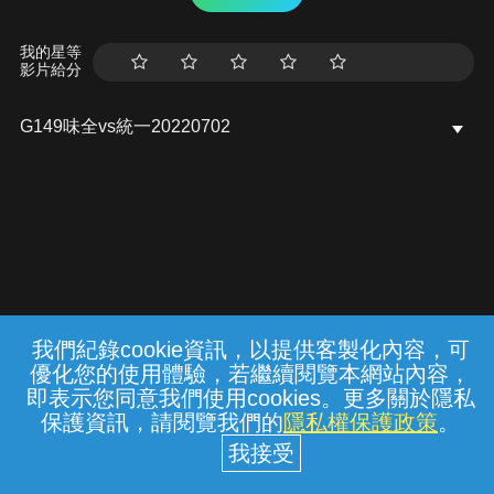
我的星等
影片給分
G149味全vs統一20220702
我們紀錄cookie資訊，以提供客製化內容，可
{{notifyMsg}}
優化您的使用體驗，若繼續閱覽本網站內容，
常見問題
線上客服
服務條款
隱私權保護
即表示您同意我們使用cookies。更多關於隱私
保護資訊，請閱覽我們的
隱私權保護政策
。
中華電信股份有限公司個人家庭分公司
(統一編號：96979949) © 2026