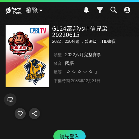
Hami Video
瀏覽
G124富邦vs中信兄弟
20220615
2022．230分鐘 ．
普遍級
．HD畫質
2022六月完整賽事
類型
國語
發音
0
星等
下架時間 2036年12月31日
請先登入