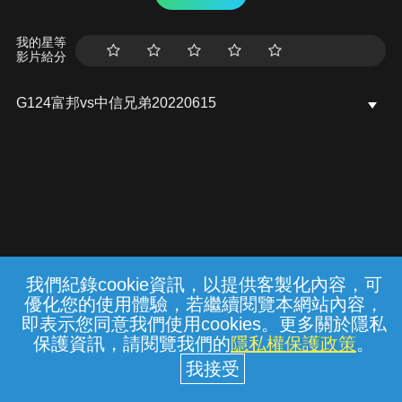
我的星等
影片給分
G124富邦vs中信兄弟20220615
我們紀錄cookie資訊，以提供客製化內容，可
{{notifyMsg}}
優化您的使用體驗，若繼續閱覽本網站內容，
常見問題
線上客服
服務條款
隱私權保護
即表示您同意我們使用cookies。更多關於隱私
保護資訊，請閱覽我們的
隱私權保護政策
。
中華電信股份有限公司個人家庭分公司
(統一編號：96979949) © 2026