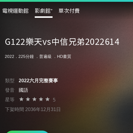
電視運動館
影劇館⁺
單次付費
G122樂天vs中信兄弟2022614
2022．225分鐘 ．
普遍級
．HD畫質
類型
2022六月完整賽事
發音
國語
星等
5
下架時間 2036年12月31日