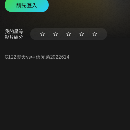
請先登入
我的星等
影片給分
G122樂天vs中信兄弟2022614