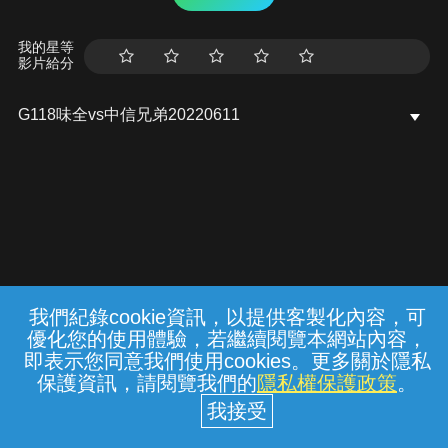
我的星等
影片給分
G118味全vs中信兄弟20220611
我們紀錄cookie資訊，以提供客製化內容，可
{{notifyMsg}}
優化您的使用體驗，若繼續閱覽本網站內容，
常見問題
線上客服
服務條款
隱私權保護
即表示您同意我們使用cookies。更多關於隱私
保護資訊，請閱覽我們的
隱私權保護政策
。
中華電信股份有限公司個人家庭分公司
(統一編號：96979949) © 2026