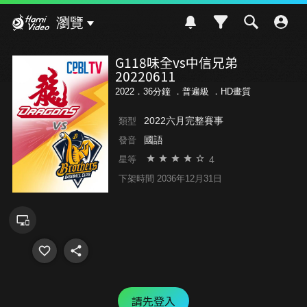
Hami Video
瀏覽
G118味全vs中信兄弟
20220611
2022．36分鐘 ．
普遍級
．HD畫質
2022六月完整賽事
類型
國語
發音
4
星等
下架時間 2036年12月31日
請先登入