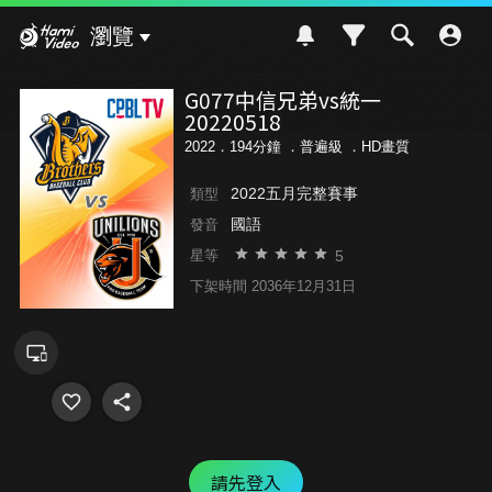
Hami Video
瀏覽
G077中信兄弟vs統一
20220518
2022．194分鐘 ．
普遍級
．HD畫質
2022五月完整賽事
類型
國語
發音
5
星等
下架時間 2036年12月31日
請先登入