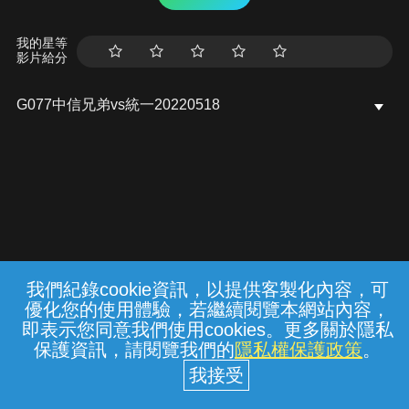
我的星等
影片給分
G077中信兄弟vs統一20220518
我們紀錄cookie資訊，以提供客製化內容，可
{{notifyMsg}}
優化您的使用體驗，若繼續閱覽本網站內容，
常見問題
線上客服
服務條款
隱私權保護
即表示您同意我們使用cookies。更多關於隱私
保護資訊，請閱覽我們的
隱私權保護政策
。
中華電信股份有限公司個人家庭分公司
(統一編號：96979949) © 2026