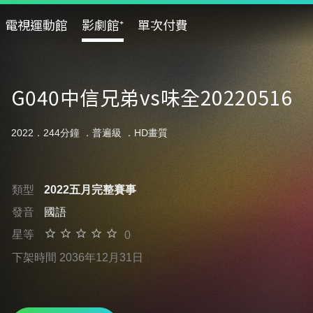
電視運動館
影劇館⁺
單次付費
G040中信兄弟vs味全20220516
2022．244分鐘 ．
普遍級
．HD畫質
類型
2022五月完整賽事
發音
國語
星等
0
下架時間 2036年12月31日