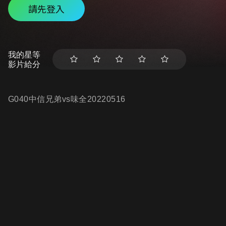
請先登入
我的星等
影片給分
G040中信兄弟vs味全20220516