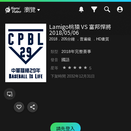
Hami Video
瀏覽
Lamigo桃猿 VS 富邦悍將
2018/05/06
2018．205分鐘 ．
普遍級
．HD畫質
2018年完整賽事
類型
國語
發音
5
星等
下架時間 2032年12月31日
請先登入