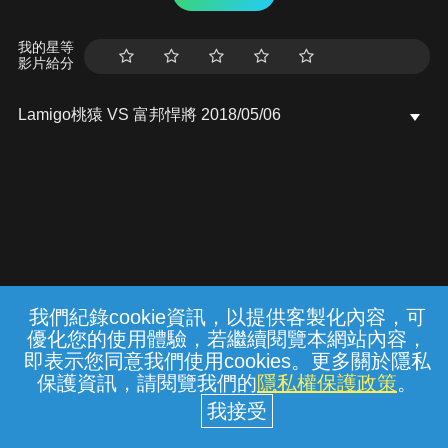
我的星等
影片給分
Lamigo桃猿 VS 富邦悍將 2018/05/06
我們紀錄cookie資訊，以提供客製化內容，可
{{notifyMsg}}
優化您的使用體驗，若繼續閱覽本網站內容，
常見問題
線上客服
服務條款
隱私權保護
即表示您同意我們使用cookies。更多關於隱私
保護資訊，請閱覽我們的
隱私權保護政策
。
中華電信股份有限公司個人家庭分公司
(統一編號：96979949) © 2026