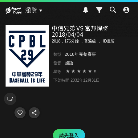
Hami Video
瀏覽
中信兄弟 VS 富邦悍將
2018/04/04
2018．176分鐘 ．
普遍級
．HD畫質
2018年完整賽事
類型
國語
發音
5
星等
下架時間 2032年12月31日
請先登入