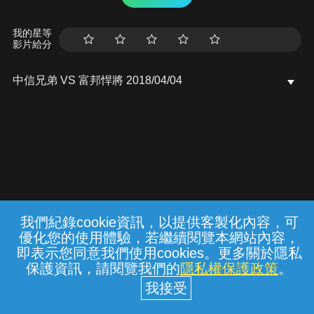
我的星等
影片給分
中信兄弟 VS 富邦悍將 2018/04/04
我們紀錄cookie資訊，以提供客製化內容，可
{{notifyMsg}}
優化您的使用體驗，若繼續閱覽本網站內容，
常見問題
線上客服
服務條款
隱私權保護
即表示您同意我們使用cookies。更多關於隱私
保護資訊，請閱覽我們的
隱私權保護政策
。
中華電信股份有限公司個人家庭分公司
(統一編號：96979949) © 2026