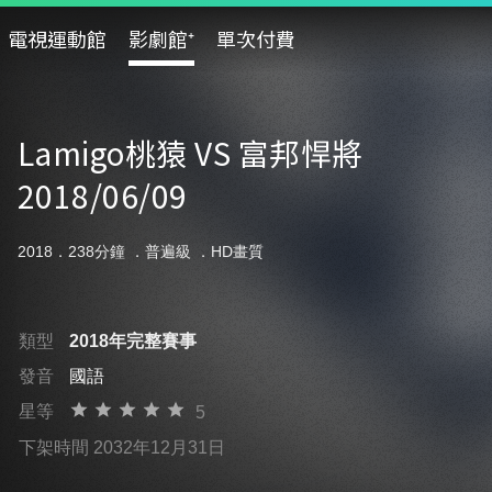
電視運動館
影劇館⁺
單次付費
Lamigo桃猿 VS 富邦悍將
2018/06/09
2018．238分鐘 ．
普遍級
．HD畫質
類型
2018年完整賽事
發音
國語
星等
5
下架時間 2032年12月31日