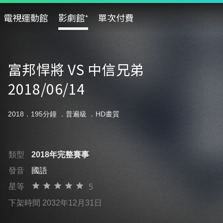
電視運動館
影劇館⁺
單次付費
富邦悍將 VS 中信兄弟
2018/06/14
2018．195分鐘 ．
普遍級
．HD畫質
類型
2018年完整賽事
發音
國語
星等
5
下架時間 2032年12月31日