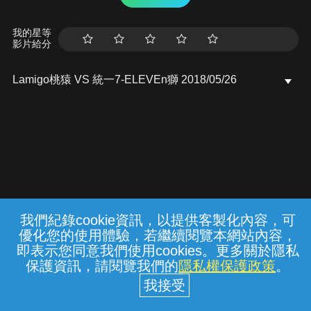
我的星等
影片給分
Lamigo桃猿 VS 統一7-ELEVEn獅 2018/05/26
我們紀錄cookie資訊，以提供客製化內容，可
{{notifyMsg}}
優化您的使用體驗，若繼續閱覽本網站內容，
常見問題
線上客服
服務條款
隱私權保護
即表示您同意我們使用cookies。更多關於隱私
保護資訊，請閱覽我們的
隱私權保護政策
。
中華電信股份有限公司個人家庭分公司
(統一編號：96979949) © 2026