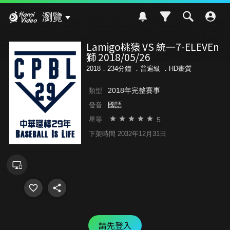
Hami Video
瀏覽
Lamigo桃猿 VS 統一7-ELEVEn
獅 2018/05/26
2018．234分鐘 ．
普遍級
．HD畫質
2018年完整賽事
類型
國語
發音
5
星等
下架時間 2032年12月31日
請先登入