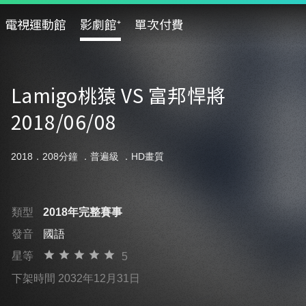
電視運動館
影劇館⁺
單次付費
Lamigo桃猿 VS 富邦悍將
2018/06/08
2018．208分鐘 ．
普遍級
．HD畫質
類型
2018年完整賽事
發音
國語
星等
5
下架時間 2032年12月31日