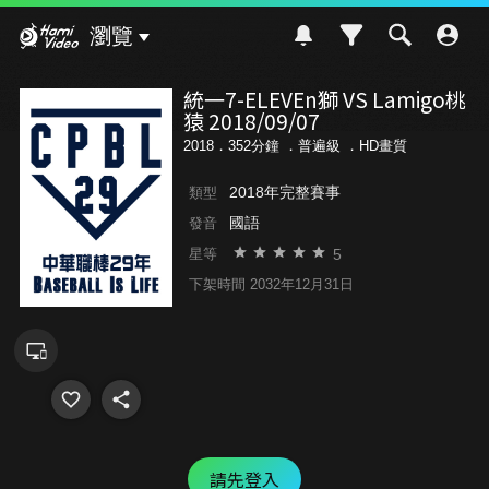
Hami Video
瀏覽
統一7-ELEVEn獅 VS Lamigo桃
猿 2018/09/07
2018．352分鐘 ．
普遍級
．HD畫質
2018年完整賽事
類型
國語
發音
5
星等
下架時間 2032年12月31日
請先登入