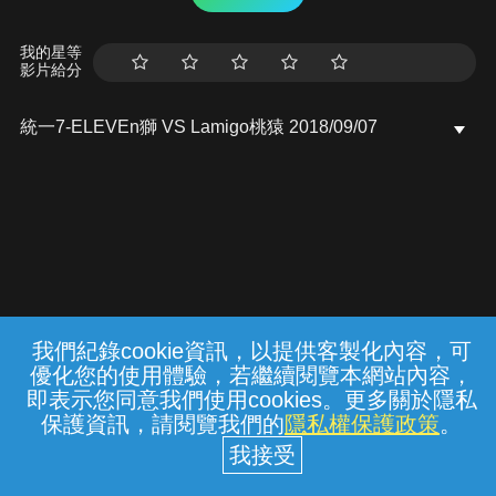
我的星等
影片給分
統一7-ELEVEn獅 VS Lamigo桃猿 2018/09/07
我們紀錄cookie資訊，以提供客製化內容，可
{{notifyMsg}}
優化您的使用體驗，若繼續閱覽本網站內容，
常見問題
線上客服
服務條款
隱私權保護
即表示您同意我們使用cookies。更多關於隱私
保護資訊，請閱覽我們的
隱私權保護政策
。
中華電信股份有限公司個人家庭分公司
(統一編號：96979949) © 2026