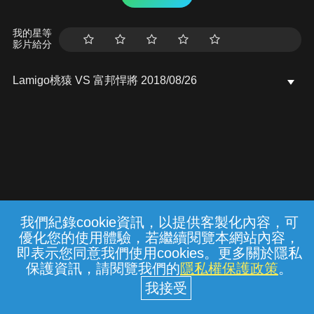
我的星等
影片給分
Lamigo桃猿 VS 富邦悍將 2018/08/26
我們紀錄cookie資訊，以提供客製化內容，可
{{notifyMsg}}
優化您的使用體驗，若繼續閱覽本網站內容，
常見問題
線上客服
服務條款
隱私權保護
即表示您同意我們使用cookies。更多關於隱私
保護資訊，請閱覽我們的
隱私權保護政策
。
中華電信股份有限公司個人家庭分公司
(統一編號：96979949) © 2026