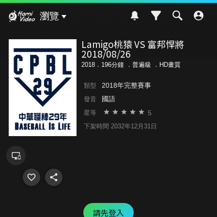
Hami Video
瀏覽
Lamigo桃猿 VS 富邦悍將
2018/08/26
2018．196分鐘 ．
普遍級
．HD畫質
2018年完整賽事
類型
國語
發音
5
星等
下架時間 2032年12月31日
請先登入