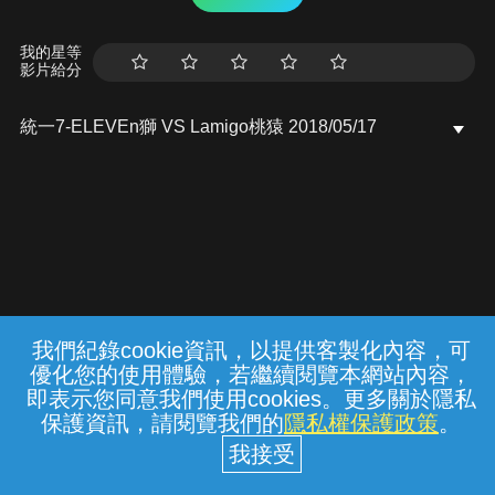
我的星等
影片給分
統一7-ELEVEn獅 VS Lamigo桃猿 2018/05/17
我們紀錄cookie資訊，以提供客製化內容，可
{{notifyMsg}}
優化您的使用體驗，若繼續閱覽本網站內容，
常見問題
線上客服
服務條款
隱私權保護
即表示您同意我們使用cookies。更多關於隱私
保護資訊，請閱覽我們的
隱私權保護政策
。
中華電信股份有限公司個人家庭分公司
(統一編號：96979949) © 2026