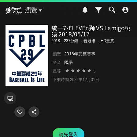
Hami Video
瀏覽
統一7-ELEVEn獅 VS Lamigo桃
猿 2018/05/17
2018．237分鐘 ．
普遍級
．HD畫質
2018年完整賽事
類型
國語
發音
5
星等
下架時間 2032年12月31日
請先登入