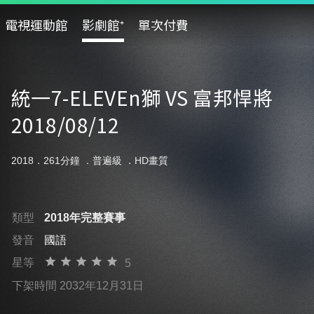
電視運動館
影劇館⁺
單次付費
統一7-ELEVEn獅 VS 富邦悍將
2018/08/12
2018．261分鐘 ．
普遍級
．HD畫質
類型
2018年完整賽事
發音
國語
星等
5
下架時間 2032年12月31日