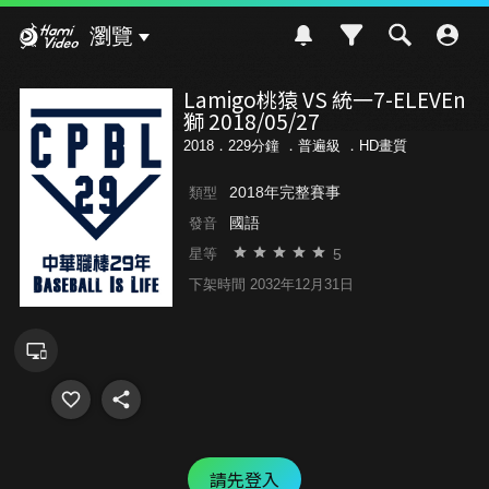
Hami Video
瀏覽
Lamigo桃猿 VS 統一7-ELEVEn
獅 2018/05/27
2018．229分鐘 ．
普遍級
．HD畫質
2018年完整賽事
類型
國語
發音
5
星等
下架時間 2032年12月31日
請先登入