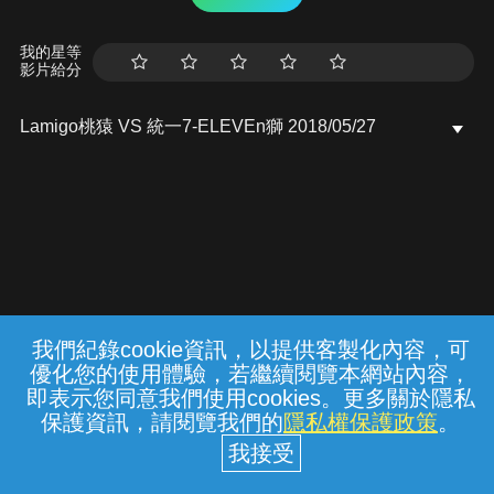
我的星等
影片給分
Lamigo桃猿 VS 統一7-ELEVEn獅 2018/05/27
我們紀錄cookie資訊，以提供客製化內容，可
{{notifyMsg}}
優化您的使用體驗，若繼續閱覽本網站內容，
常見問題
線上客服
服務條款
隱私權保護
即表示您同意我們使用cookies。更多關於隱私
保護資訊，請閱覽我們的
隱私權保護政策
。
中華電信股份有限公司個人家庭分公司
(統一編號：96979949) © 2026