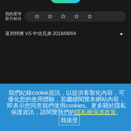
我的星等
影片給分
富邦悍將 VS 中信兄弟 2018/08/04
我們紀錄cookie資訊，以提供客製化內容，可
{{notifyMsg}}
優化您的使用體驗，若繼續閱覽本網站內容，
常見問題
線上客服
服務條款
隱私權保護
即表示您同意我們使用cookies。更多關於隱私
保護資訊，請閱覽我們的
隱私權保護政策
。
中華電信股份有限公司個人家庭分公司
(統一編號：96979949) © 2026