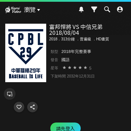
Hami Video
瀏覽
富邦悍將 VS 中信兄弟
2018/08/04
2018．313分鐘 ．
普遍級
．HD畫質
2018年完整賽事
類型
國語
發音
5
星等
下架時間 2032年12月31日
請先登入