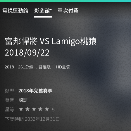
電視運動館
影劇館⁺
單次付費
富邦悍將 VS Lamigo桃猿
2018/09/22
2018．261分鐘 ．
普遍級
．HD畫質
類型
2018年完整賽事
發音
國語
星等
5
下架時間 2032年12月31日