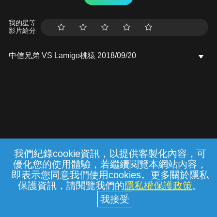
我的星等
影片給分
中信兄弟 VS Lamigo桃猿 2018/09/20
我們紀錄cookie資訊，以提供客製化內容，可
{{notifyMsg}}
優化您的使用體驗，若繼續閱覽本網站內容，
常見問題
線上客服
服務條款
隱私權保護
即表示您同意我們使用cookies。更多關於隱私
保護資訊，請閱覽我們的
隱私權保護政策
。
中華電信股份有限公司個人家庭分公司
(統一編號：96979949) © 2026