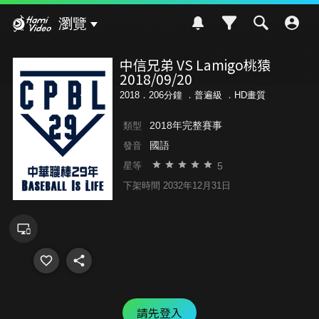
Hami Video
瀏覽
中信兄弟 VS Lamigo桃猿
2018/09/20
2018．206分鐘 ．
普遍級
．HD畫質
2018年完整賽事
類型
國語
發音
5
星等
下架時間 2032年12月31日
請先登入