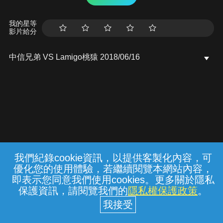
我的星等
影片給分
中信兄弟 VS Lamigo桃猿 2018/06/16
我們紀錄cookie資訊，以提供客製化內容，可
{{notifyMsg}}
優化您的使用體驗，若繼續閱覽本網站內容，
常見問題
線上客服
服務條款
隱私權保護
即表示您同意我們使用cookies。更多關於隱私
保護資訊，請閱覽我們的
隱私權保護政策
。
中華電信股份有限公司個人家庭分公司
(統一編號：96979949) © 2026