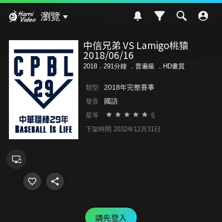
Hami Video
瀏覽
中信兄弟 VS Lamigo桃猿
2018/06/16
2018．291分鐘 ．
普遍級
．HD畫質
2018年完整賽事
類型
國語
發音
5
星等
下架時間 2032年12月31日
請先登入