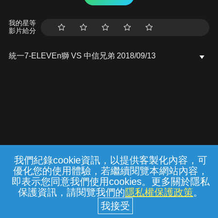
我的星等
影片給分
統一7-ELEVEn獅 VS 中信兄弟 2018/09/13
我們紀錄cookie資訊，以提供客製化內容，可
{{notifyMsg}}
優化您的使用體驗，若繼續閱覽本網站內容，
常見問題
線上客服
服務條款
隱私權保護
即表示您同意我們使用cookies。更多關於隱私
保護資訊，請閱覽我們的
隱私權保護政策
。
中華電信股份有限公司個人家庭分公司
(統一編號：96979949) © 2026