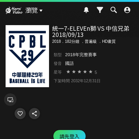
Hami Video
瀏覽
統一7-ELEVEn獅 VS 中信兄弟
2018/09/13
2018．182分鐘 ．
普遍級
．HD畫質
2018年完整賽事
類型
國語
發音
5
星等
下架時間 2032年12月31日
請先登入