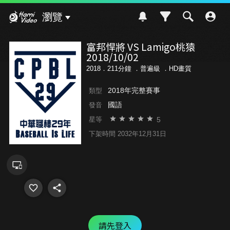
Hami Video
瀏覽
富邦悍將 VS Lamigo桃猿
2018/10/02
2018．211分鐘 ．
普遍級
．HD畫質
2018年完整賽事
類型
國語
發音
5
星等
下架時間 2032年12月31日
請先登入