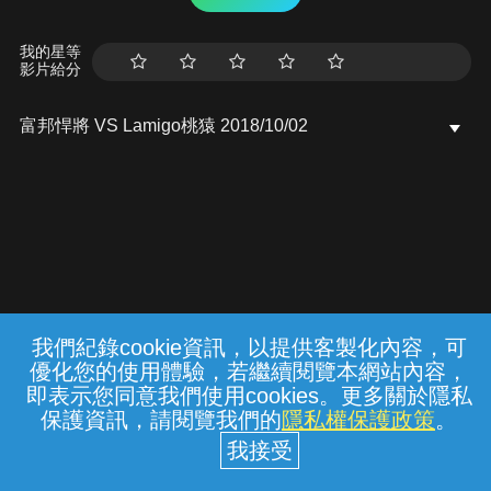
我的星等
影片給分
富邦悍將 VS Lamigo桃猿 2018/10/02
我們紀錄cookie資訊，以提供客製化內容，可
{{notifyMsg}}
優化您的使用體驗，若繼續閱覽本網站內容，
常見問題
線上客服
服務條款
隱私權保護
即表示您同意我們使用cookies。更多關於隱私
保護資訊，請閱覽我們的
隱私權保護政策
。
中華電信股份有限公司個人家庭分公司
(統一編號：96979949) © 2026