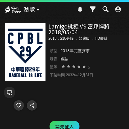
Hami Video
瀏覽
Lamigo桃猿 VS 富邦悍將
2018/05/04
2018．218分鐘 ．
普遍級
．HD畫質
2018年完整賽事
類型
國語
發音
5
星等
下架時間 2032年12月31日
請先登入