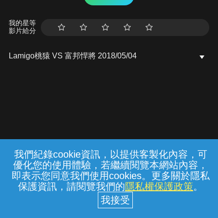
我的星等
影片給分
Lamigo桃猿 VS 富邦悍將 2018/05/04
我們紀錄cookie資訊，以提供客製化內容，可
{{notifyMsg}}
優化您的使用體驗，若繼續閱覽本網站內容，
常見問題
線上客服
服務條款
隱私權保護
即表示您同意我們使用cookies。更多關於隱私
保護資訊，請閱覽我們的
隱私權保護政策
。
中華電信股份有限公司個人家庭分公司
(統一編號：96979949) © 2026