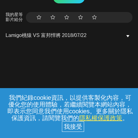
我的星等
影片給分
Lamigo桃猿 VS 富邦悍將 2018/07/22
我們紀錄cookie資訊，以提供客製化內容，可
{{notifyMsg}}
優化您的使用體驗，若繼續閱覽本網站內容，
常見問題
線上客服
服務條款
隱私權保護
即表示您同意我們使用cookies。更多關於隱私
保護資訊，請閱覽我們的
隱私權保護政策
。
中華電信股份有限公司個人家庭分公司
(統一編號：96979949) © 2026