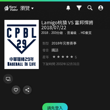
Hami Video
瀏覽
Lamigo桃猿 VS 富邦悍將
2018/07/22
2018．203分鐘 ．
普遍級
．HD畫質
2018年完整賽事
類型
國語
發音
5
星等
下架時間 2032年12月31日
請先登入