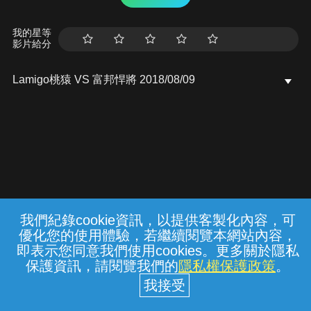
我的星等
影片給分
Lamigo桃猿 VS 富邦悍將 2018/08/09
我們紀錄cookie資訊，以提供客製化內容，可
{{notifyMsg}}
優化您的使用體驗，若繼續閱覽本網站內容，
常見問題
線上客服
服務條款
隱私權保護
即表示您同意我們使用cookies。更多關於隱私
保護資訊，請閱覽我們的
隱私權保護政策
。
中華電信股份有限公司個人家庭分公司
(統一編號：96979949) © 2026