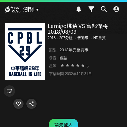
Hami Video
瀏覽
Lamigo桃猿 VS 富邦悍將
2018/08/09
2018．207分鐘 ．
普遍級
．HD畫質
2018年完整賽事
類型
國語
發音
5
星等
下架時間 2032年12月31日
請先登入