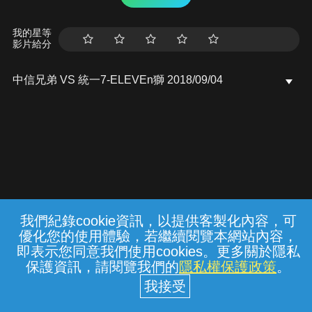
我的星等
影片給分
中信兄弟 VS 統一7-ELEVEn獅 2018/09/04
我們紀錄cookie資訊，以提供客製化內容，可
{{notifyMsg}}
優化您的使用體驗，若繼續閱覽本網站內容，
常見問題
線上客服
服務條款
隱私權保護
即表示您同意我們使用cookies。更多關於隱私
保護資訊，請閱覽我們的
隱私權保護政策
。
中華電信股份有限公司個人家庭分公司
(統一編號：96979949) © 2026