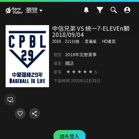
Hami Video
瀏覽
中信兄弟 VS 統一7-ELEVEn獅
2018/09/04
2018．211分鐘 ．
普遍級
．HD畫質
2018年完整賽事
類型
國語
發音
5
星等
下架時間 2032年12月31日
請先登入