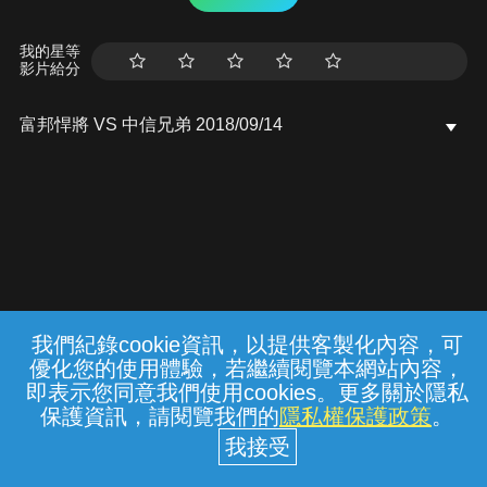
我的星等
影片給分
富邦悍將 VS 中信兄弟 2018/09/14
我們紀錄cookie資訊，以提供客製化內容，可
{{notifyMsg}}
優化您的使用體驗，若繼續閱覽本網站內容，
常見問題
線上客服
服務條款
隱私權保護
即表示您同意我們使用cookies。更多關於隱私
保護資訊，請閱覽我們的
隱私權保護政策
。
中華電信股份有限公司個人家庭分公司
(統一編號：96979949) © 2026