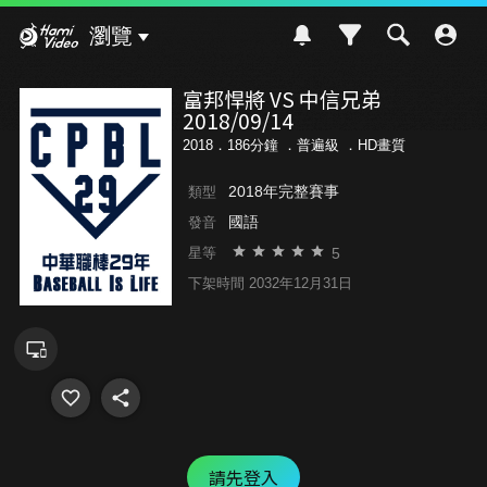
Hami Video
瀏覽
富邦悍將 VS 中信兄弟
2018/09/14
2018．186分鐘 ．
普遍級
．HD畫質
2018年完整賽事
類型
國語
發音
5
星等
下架時間 2032年12月31日
請先登入