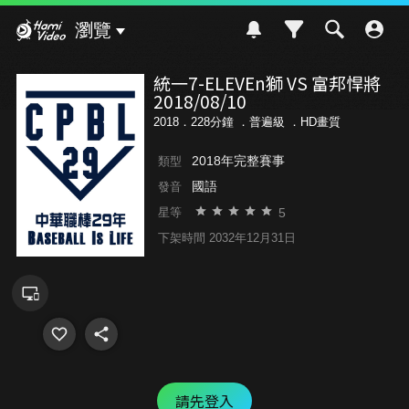
Hami Video
瀏覽
統一7-ELEVEn獅 VS 富邦悍將
2018/08/10
2018．228分鐘 ．
普遍級
．HD畫質
2018年完整賽事
類型
國語
發音
5
星等
下架時間 2032年12月31日
請先登入