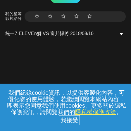
我的星等
影片給分
統一7-ELEVEn獅 VS 富邦悍將 2018/08/10
我們紀錄cookie資訊，以提供客製化內容，可
{{notifyMsg}}
優化您的使用體驗，若繼續閱覽本網站內容，
常見問題
線上客服
服務條款
隱私權保護
即表示您同意我們使用cookies。更多關於隱私
保護資訊，請閱覽我們的
隱私權保護政策
。
中華電信股份有限公司個人家庭分公司
(統一編號：96979949) © 2026