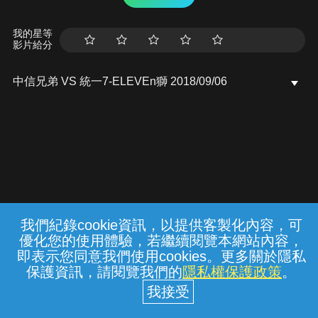
我的星等
影片給分
中信兄弟 VS 統一7-ELEVEn獅 2018/09/06
我們紀錄cookie資訊，以提供客製化內容，可
{{notifyMsg}}
優化您的使用體驗，若繼續閱覽本網站內容，
常見問題
線上客服
服務條款
隱私權保護
即表示您同意我們使用cookies。更多關於隱私
保護資訊，請閱覽我們的
隱私權保護政策
。
中華電信股份有限公司個人家庭分公司
(統一編號：96979949) © 2026