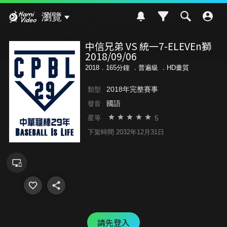
Hami Video
瀏覽
中信兄弟 VS 統一7-ELEVEn獅
2018/09/06
2018．165分鐘 ．
普遍級
．HD畫質
2018年完整賽事
類型
國語
發音
5
星等
下架時間 2032年12月31日
請先登入