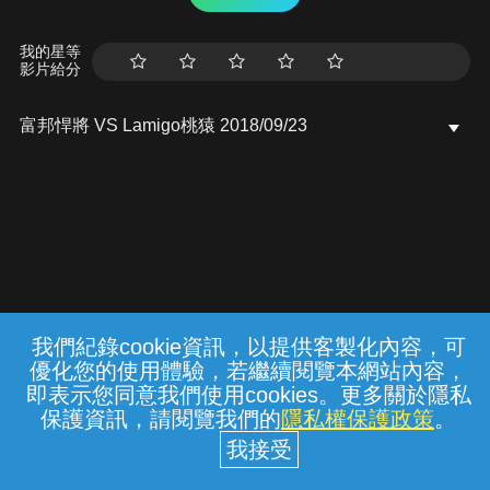
我的星等
影片給分
富邦悍將 VS Lamigo桃猿 2018/09/23
我們紀錄cookie資訊，以提供客製化內容，可
{{notifyMsg}}
優化您的使用體驗，若繼續閱覽本網站內容，
常見問題
線上客服
服務條款
隱私權保護
即表示您同意我們使用cookies。更多關於隱私
保護資訊，請閱覽我們的
隱私權保護政策
。
中華電信股份有限公司個人家庭分公司
(統一編號：96979949) © 2026