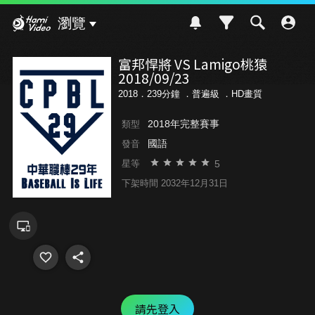
Hami Video
瀏覽
富邦悍將 VS Lamigo桃猿
2018/09/23
2018．239分鐘 ．
普遍級
．HD畫質
2018年完整賽事
類型
國語
發音
5
星等
下架時間 2032年12月31日
請先登入