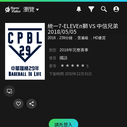
Hami Video
瀏覽
統一7-ELEVEn獅 VS 中信兄弟
2018/05/05
2018．239分鐘 ．
普遍級
．HD畫質
2018年完整賽事
類型
國語
發音
5
星等
下架時間 2032年12月31日
請先登入