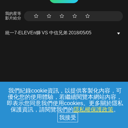
我的星等
影片給分
統一7-ELEVEn獅 VS 中信兄弟 2018/05/05
我們紀錄cookie資訊，以提供客製化內容，可
{{notifyMsg}}
優化您的使用體驗，若繼續閱覽本網站內容，
常見問題
線上客服
服務條款
隱私權保護
即表示您同意我們使用cookies。更多關於隱私
保護資訊，請閱覽我們的
隱私權保護政策
。
中華電信股份有限公司個人家庭分公司
(統一編號：96979949) © 2026