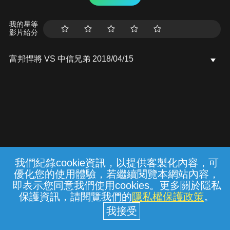
我的星等
影片給分
富邦悍將 VS 中信兄弟 2018/04/15
我們紀錄cookie資訊，以提供客製化內容，可
{{notifyMsg}}
優化您的使用體驗，若繼續閱覽本網站內容，
常見問題
線上客服
服務條款
隱私權保護
即表示您同意我們使用cookies。更多關於隱私
保護資訊，請閱覽我們的
隱私權保護政策
。
中華電信股份有限公司個人家庭分公司
(統一編號：96979949) © 2026