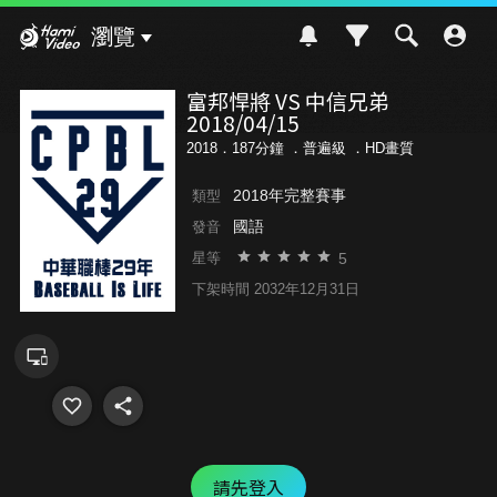
Hami Video
瀏覽
富邦悍將 VS 中信兄弟
2018/04/15
2018．187分鐘 ．
普遍級
．HD畫質
2018年完整賽事
類型
國語
發音
5
星等
下架時間 2032年12月31日
請先登入