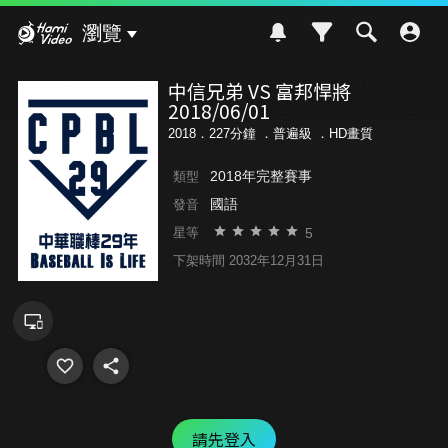
Hami Video
瀏覽
中信兄弟 VS 富邦悍將
2018/06/01
2018．227分鐘 ．
普遍級
．HD畫質
2018年完整賽事
類型
國語
發音
5
星等
下架時間 2032年12月31日
請先登入