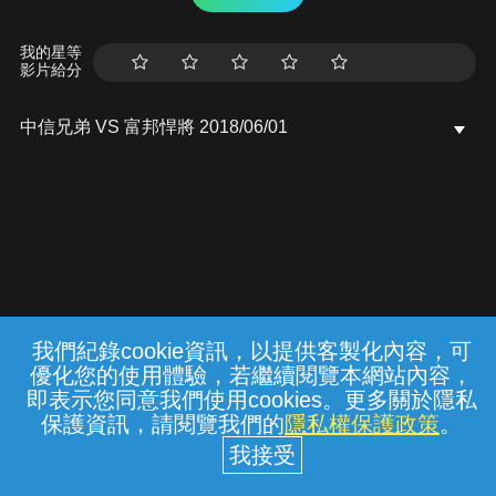
我的星等
影片給分
中信兄弟 VS 富邦悍將 2018/06/01
我們紀錄cookie資訊，以提供客製化內容，可
{{notifyMsg}}
優化您的使用體驗，若繼續閱覽本網站內容，
常見問題
線上客服
服務條款
隱私權保護
即表示您同意我們使用cookies。更多關於隱私
保護資訊，請閱覽我們的
隱私權保護政策
。
中華電信股份有限公司個人家庭分公司
(統一編號：96979949) © 2026