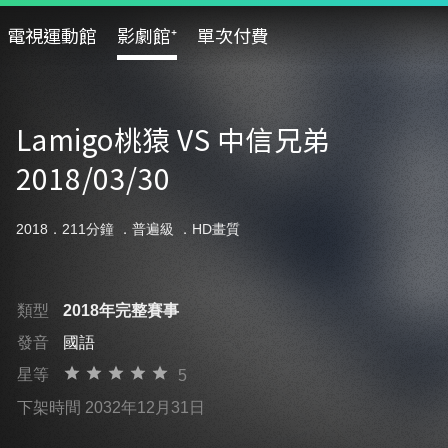
電視運動館
影劇館⁺
單次付費
Lamigo桃猿 VS 中信兄弟
2018/03/30
2018．211分鐘 ．
普遍級
．HD畫質
類型
2018年完整賽事
發音
國語
星等
5
下架時間 2032年12月31日