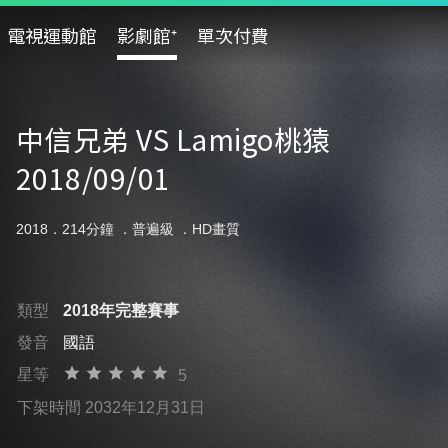
電視運動館
影劇館⁺
單次付費
中信兄弟 VS Lamigo桃猿
2018/09/01
2018．214分鐘 ．
普遍級
．HD畫質
類型
2018年完整賽事
發音
國語
星等
5
下架時間 2032年12月31日