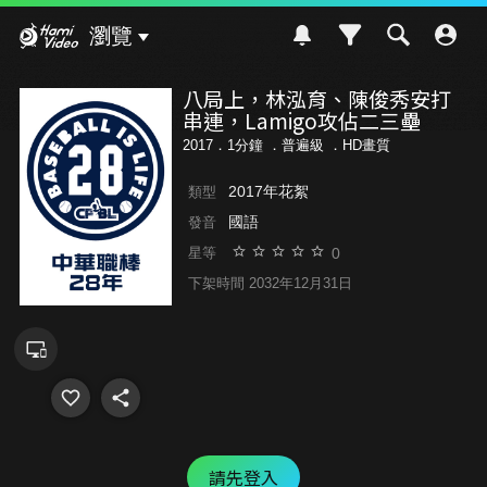
Hami Video
瀏覽
八局上，林泓育、陳俊秀安打
串連，Lamigo攻佔二三壘
2017．1分鐘 ．
普遍級
．HD畫質
2017年花絮
類型
國語
發音
0
星等
下架時間 2032年12月31日
請先登入