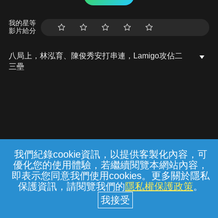
我的星等
影片給分
八局上，林泓育、陳俊秀安打串連，Lamigo攻佔二
三壘
我們紀錄cookie資訊，以提供客製化內容，可
{{notifyMsg}}
優化您的使用體驗，若繼續閱覽本網站內容，
常見問題
線上客服
服務條款
隱私權保護
即表示您同意我們使用cookies。更多關於隱私
保護資訊，請閱覽我們的
隱私權保護政策
。
中華電信股份有限公司個人家庭分公司
(統一編號：96979949) © 2026