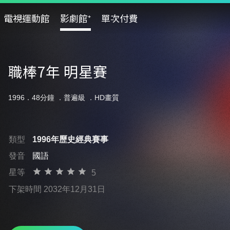
電視運動館
影劇館⁺
單次付費
職棒7年 明星賽
1996．48分鐘 ．
普遍級
．HD畫質
類型
1996年歷史經典賽事
發音
國語
星等
5
下架時間 2032年12月31日