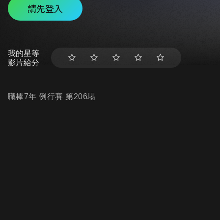
請先登入
我的星等
影片給分
職棒7年 例行賽 第206場