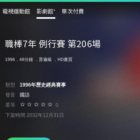
電視運動館
影劇館⁺
單次付費
職棒7年 例行賽 第206場
1996．48分鐘 ．
普遍級
．HD畫質
類型
1996年歷史經典賽事
發音
國語
星等
0
下架時間 2032年12月31日