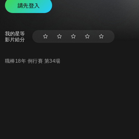
請先登入
我的星等
影片給分
職棒18年 例行賽 第34場