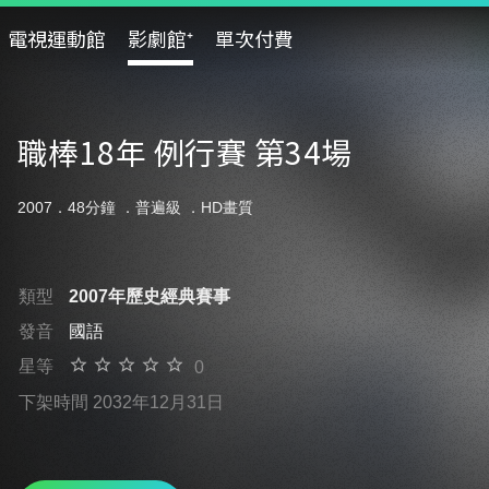
電視運動館
影劇館⁺
單次付費
職棒18年 例行賽 第34場
2007．48分鐘 ．
普遍級
．HD畫質
類型
2007年歷史經典賽事
發音
國語
星等
0
下架時間 2032年12月31日