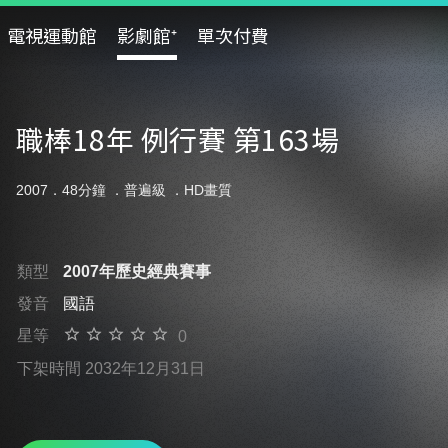
電視運動館
影劇館⁺
單次付費
職棒18年 例行賽 第163場
2007．48分鐘 ．
普遍級
．HD畫質
類型
2007年歷史經典賽事
發音
國語
星等
0
下架時間 2032年12月31日