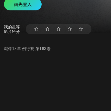
請先登入
我的星等
影片給分
職棒18年 例行賽 第163場