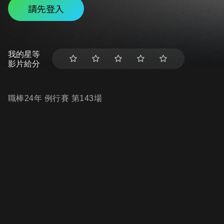
請先登入
我的星等
影片給分
職棒24年 例行賽 第143場