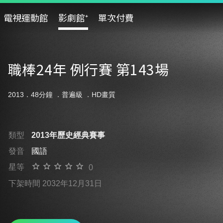
電視運動館
影劇館⁺
單次付費
職棒24年 例行賽 第143場
2013．48分鐘 ．
普遍級
．HD畫質
類型
2013年歷史經典賽事
發音
國語
星等
0
下架時間 2032年12月31日