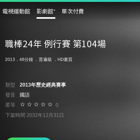
電視運動館
影劇館⁺
單次付費
職棒24年 例行賽 第104場
2013．48分鐘 ．
普遍級
．HD畫質
類型
2013年歷史經典賽事
發音
國語
星等
0
下架時間 2032年12月31日