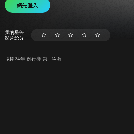
請先登入
我的星等
影片給分
職棒24年 例行賽 第104場