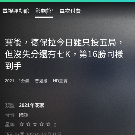
電視運動館
影劇館⁺
單次付費
賽後，德保拉今日雖只投五局，
但沒失分還有七K，第16勝同樣
到手
2021．1分鐘 ．
普遍級
．HD畫質
類型
2021年花絮
發音
國語
星等
0
下架時間 2032年12月31日