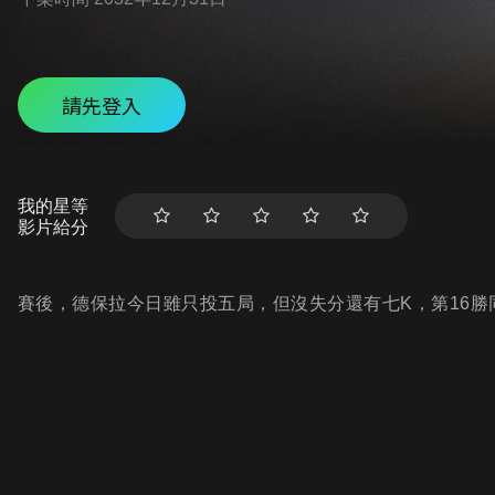
請先登入
我的星等
影片給分
賽後，德保拉今日雖只投五局，但沒失分還有七K，第16勝