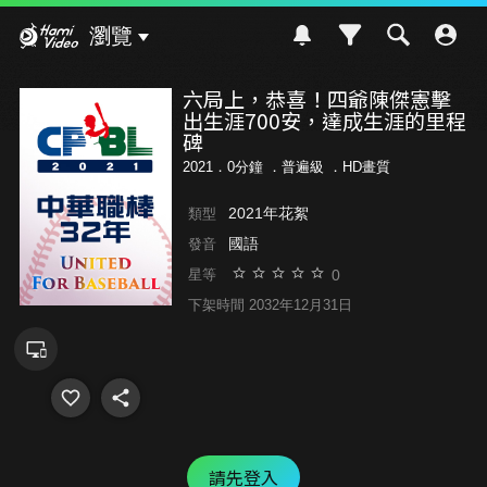
Hami Video
瀏覽
六局上，恭喜！四爺陳傑憲擊
出生涯700安，達成生涯的里程
碑
2021．0分鐘 ．
普遍級
．HD畫質
2021年花絮
類型
國語
發音
0
星等
下架時間 2032年12月31日
請先登入