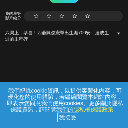
我的星等
影片給分
六局上，恭喜！四爺陳傑憲擊出生涯700安，達成生
涯的里程碑
我們紀錄cookie資訊，以提供客製化內容，可
{{notifyMsg}}
優化您的使用體驗，若繼續閱覽本網站內容，
常見問題
線上客服
服務條款
隱私權保護
即表示您同意我們使用cookies。更多關於隱私
保護資訊，請閱覽我們的
隱私權保護政策
。
中華電信股份有限公司個人家庭分公司
(統一編號：96979949) © 2026