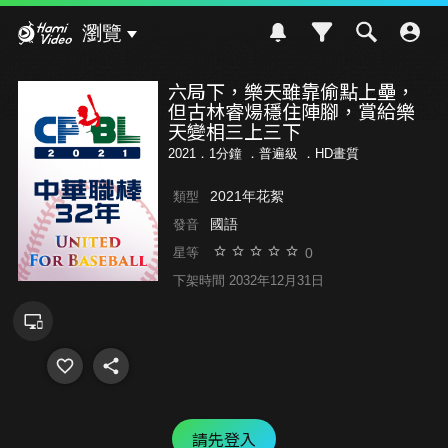
Hami Video
瀏覽
六局下，樂天雖靠偷點上壘，
但古林睿煬穩住陣腳，賞給樂
天變相三上三下
2021．1分鐘 ．
普遍級
．HD畫質
2021年花絮
類型
國語
發音
0
星等
下架時間 2032年12月31日
請先登入