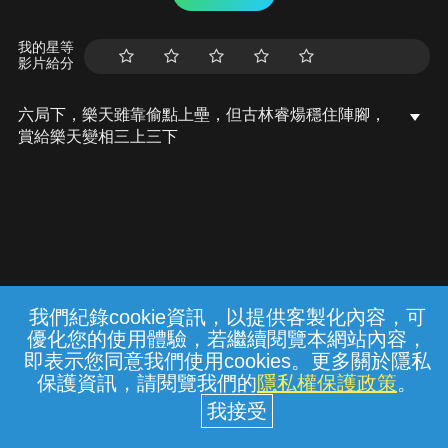
我的星等
影片給分
六局下，樂天雖靠偷點上壘，但古林睿煬穩住陣腳，
賞給樂天變相三上三下
我們紀錄cookie資訊，以提供客製化內容，可
{{notifyMsg}}
優化您的使用體驗，若繼續閱覽本網站內容，
常見問題
線上客服
服務條款
隱私權保護
即表示您同意我們使用cookies。更多關於隱私
保護資訊，請閱覽我們的
隱私權保護政策
。
中華電信股份有限公司個人家庭分公司
(統一編號：96979949) © 2026